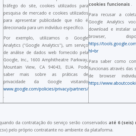
cookies funcionais
.
tráfego do site, cookies utilizados para
pesquisa de mercado e cookies utilizados
Para recusar a cole
para apresentar publicidade que não é
Google Analytics vo
direcionada para um indivíduo específico.
download e instalar 
browser, dis
Por exemplo, utilizamos o Google
https://tools.google.co
Analytics ("Google Analytics"), um serviço
hl=br
de análise de dados web fornecido pela
Google, Inc., 1600 Amphitheatre Parkway,
Para saber como cont
Mountain View, CA 94043, EUA. Pode
funcionais através das 
saber mais sobre as práticas de
de browser individ
privacidade da Google visitando
https://www.aboutcooki
www.google.com/policies/privacy/partners/
.
 quando da contratação do serviço serão conservados
até 6 (seis
sv) pelo próprio contratante no ambiente da plataforma.