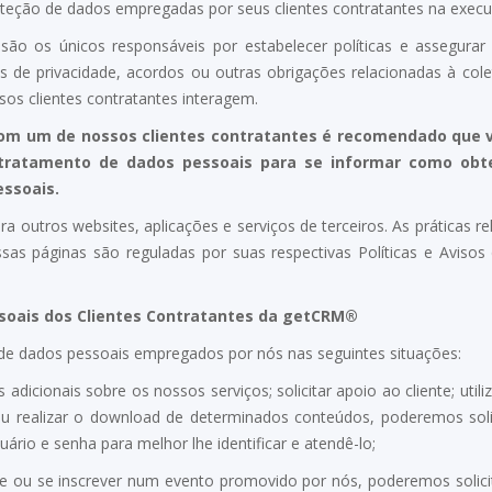
roteção de dados empregadas por seus clientes contratantes na exec
®
são os únicos responsáveis por estabelecer políticas e assegura
as de privacidade, acordos ou outras obrigações relacionadas à co
os clientes contratantes interagem.
com um de nossos clientes contratantes é recomendado que v
 tratamento de dados pessoais para se informar como obter
essoais.
ra outros websites, aplicações e serviços de terceiros. As práticas 
s páginas são reguladas por suas respectivas Políticas e Avisos 
soais dos Clientes Contratantes da
getCRM®
o de dados pessoais empregados por nós nas seguintes situações:
adicionais sobre os nossos serviços; solicitar apoio ao cliente; utili
; ou realizar o download de determinados conteúdos, poderemos so
ário e senha para melhor lhe identificar e atendê-lo;
te ou se inscrever num evento promovido por nós, poderemos solici