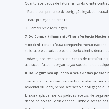
Quanto aos dados de faturamento do cliente contrat
i. Para o cumprimento de obrigação legal, contratual 
ii. Para proteção ao crédito;
iii. Demais previsões legais;
7.
Do Compartilhamento/Transferência Nacional
A
Bedani TI
não efetua compartilhamento nacional o
solicitado e autorizado pelo próprio cliente, dentro 
Todavia, nos reservamos no direito de transferir e
aquisição, fusão, reorganização societária ou qualq
8.
Da Segurança aplicada a seus dados pessoai
Tomamos precauções, incluindo medidas organizacion
acidental ou ilegal, perda, alteração e divulgação ou
Embora apliquemos os padrões aceitos de seguran
dados de acesso (login e senha), limite o acesso aos