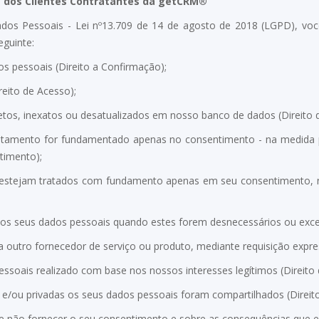
s dos Clientes Contratantes da
getCRM®
dos Pessoais - Lei nº13.709 de 14 de agosto de 2018 (LGPD), você
eguinte:
os pessoais (Direito a Confirmação);
reito de Acesso);
letos, inexatos ou desatualizados em nosso banco de dados (Direito d
tratamento for fundamentado apenas no consentimento - na medida
timento);
e estejam tratados com fundamento apenas em seu consentimento, no
 dos seus dados pessoais quando estes forem desnecessários ou exces
s a outro fornecedor de serviço ou produto, mediante requisição expres
essoais realizado com base nos nossos interesses legítimos (Direito 
s e/ou privadas os seus dados pessoais foram compartilhados (Direit
de não fornecer o seu consentimento e sobre as consequências que es