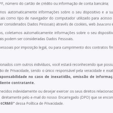
F, número do cartão de crédito ou informação de conta bancária;
etamos automaticamente informações sobre o seu dispositivo e a s
s, tais como tipo de navegador do computador utilizado para acesso 
ser considerados Dados Pessoais) através de cookies, web
beacons
e
viços, coletamos automaticamente informações sobre o seu dispositiv
ais podem ser consideradas Dados Pessoais.
essoais por imposição legal, ou para cumprimento dos contratos fi
ionados com outros indivíduos, você estará reconhecendo que possui
ão de Privacidade, sendo o único responsável pela veracidade e ex
onsabilidade no caso de inexatidão, omissão de informaçã
liente contratante.
necidos indevidamente ou desejar exercer os seus direitos relacion
 diretamente pelo e-mail do nosso Encarregado (DPO) que se encontr
etCRM®”
dessa Política de Privacidade.