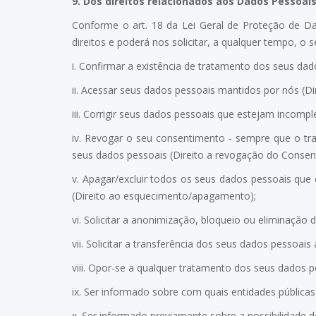
9.
Dos direitos relacionados aos Dados Pessoai
Conforme o art. 18 da Lei Geral de Proteção de Da
direitos e poderá nos solicitar, a qualquer tempo, o s
i. Confirmar a existência de tratamento dos seus dad
ii. Acessar seus dados pessoais mantidos por nós (Di
iii. Corrigir seus dados pessoais que estejam incomp
iv. Revogar o seu consentimento - sempre que o 
seus dados pessoais (Direito a revogação do Consen
v. Apagar/excluir todos os seus dados pessoais qu
(Direito ao esquecimento/apagamento);
vi. Solicitar a anonimização, bloqueio ou eliminação
vii. Solicitar a transferência dos seus dados pessoai
viii. Opor-se a qualquer tratamento dos seus dados p
ix. Ser informado sobre com quais entidades pública
x. Ser informado previamente sobre a possibilidade 