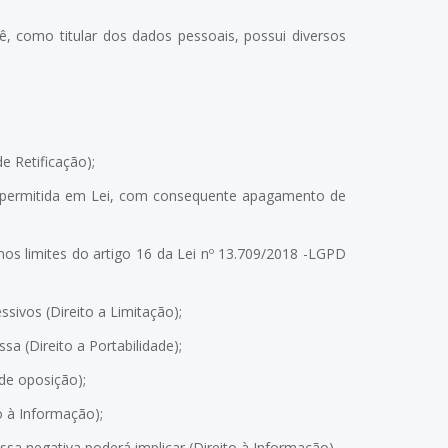
, como titular dos dados pessoais, possui diversos
e Retificação);
 permitida em Lei, com consequente apagamento de
s limites do artigo 16 da Lei nº 13.709/2018 -LGPD
sivos (Direito a Limitação);
sa (Direito a Portabilidade);
de oposição);
o à Informação);
sa negativa poderá implicar (Direito à Informação).