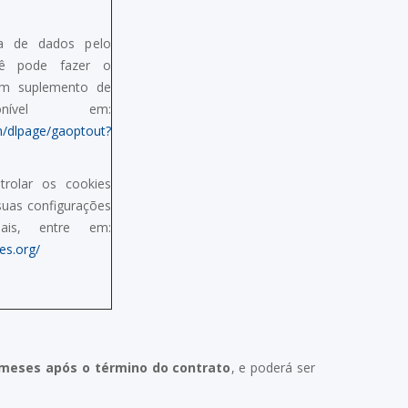
ta de dados pelo
cê pode fazer o
um suplemento de
ponível em:
m/dlpage/gaoptout?
rolar os cookies
suas configurações
uais, entre em:
es.org/
) meses após o término do contrato
, e poderá ser