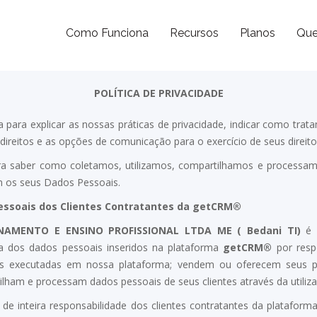
Como Funciona
Recursos
Planos
Qu
POLÍTICA DE PRIVACIDADE
a para explicar as nossas práticas de privacidade, indicar como tr
direitos e as opções de comunicação para o exercício de seus direito
a saber como coletamos, utilizamos, compartilhamos e processam
m os seus Dados Pessoais.
ssoais dos Clientes Contratantes da
getCRM®
INAMENTO E ENSINO PROFISSIONAL LTDA ME (
Bedani TI)
é c
a dos dados pessoais inseridos na plataforma
getCRM®
por resp
es executadas em nossa plataforma; vendem ou oferecem seus p
rtilham e processam dados pessoais de seus clientes através da utiliz
de inteira responsabilidade dos clientes contratantes da plataform