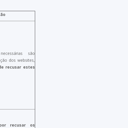
ção
ecessárias são
ação dos websites,
de recusar estes
por recusar os