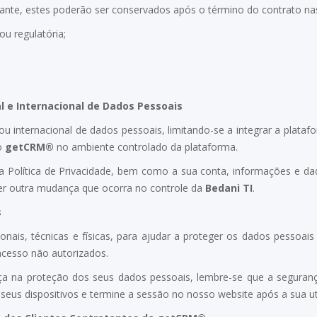
ante, estes poderão ser conservados após o término do contrato nas
ou regulatória;
 e Internacional de Dados Pessoais
u internacional de dados pessoais, limitando-se a integrar a plata
do
getCRM®
no ambiente controlado da plataforma.
sta Política de Privacidade, bem como a sua conta, informações e d
uer outra mudança que ocorra no controle da
Bedani TI
.
s
ais, técnicas e físicas, para ajudar a proteger os dados pessoai
 acesso não autorizados.
ça na proteção dos seus dados pessoais, lembre-se que a seguran
 seus dispositivos e termine a sessão no nosso website após a sua ut