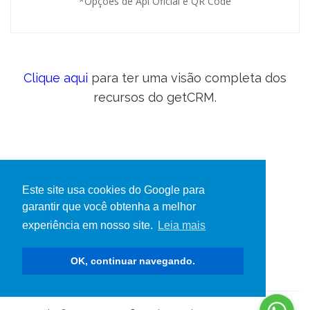
*Opções de Api Oficial e QR Code
Clique aqui
para ter uma visão completa dos
recursos do getCRM.
Termos de Uso
Este site usa cookies do Google para
Privacidade
garantir que você obtenha a melhor
Perguntas frequentes (faq)
experiência em nosso site.
Leia mais
Soluções Integradas
Base de Conhecimentos
OK, continuar navegando.
Api de integração